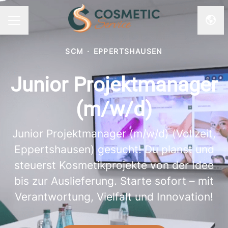
Spra
KARRIEREMENÜ
SCM
·
EPPERTSHAUSEN
Junior Projektmanager
(m/w/d)
Junior Projektmanager (m/w/d) (Vollzeit,
Eppertshausen) gesucht! Du planst und
steuerst Kosmetikprojekte von der Idee
bis zur Auslieferung. Starte sofort – mit
Verantwortung, Vielfalt und Innovation!