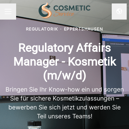
Spra
KARRIEREMENÜ
REGULATORIK
·
EPPERTSHAUSEN
Regulatory Affairs
Manager - Kosmetik
(m/w/d)
Bringen Sie Ihr Know-how ein und sorgen
Sie für sichere Kosmetikzulassungen –
bewerben Sie sich jetzt und werden Sie
Teil unseres Teams!